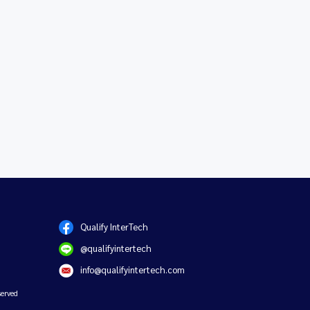
Qualify InterTech
@qualifyintertech
info@qualifyintertech.com
erved